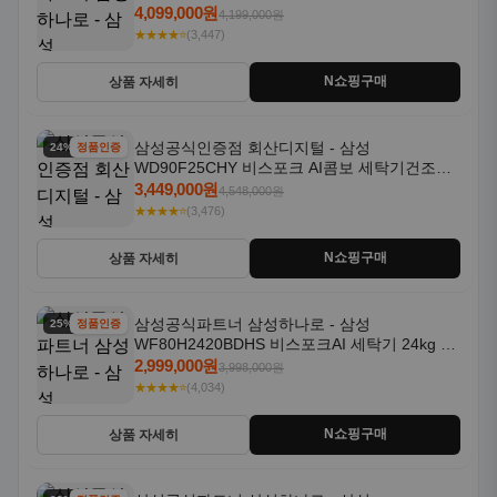
18kg 자동문열림 1등급
4,099,000원
4,199,000원
★★★★⭐
(3,447)
N쇼핑구매
상품 자세히
삼성공식인증점 회산디지털 - 삼성
24% 할인
정품인증
WD90F25CHY 비스포크 AI콤보 세탁기건조기
일체형 25kg+18kg 1등급
3,449,000원
4,548,000원
★★★★⭐
(3,476)
N쇼핑구매
상품 자세히
삼성공식파트너 삼성하나로 - 삼성
25% 할인
정품인증
WF80H2420BDHS 비스포크AI 세탁기 24kg 건
조기 20kg 세제자동투입
2,999,000원
3,998,000원
★★★★⭐
(4,034)
N쇼핑구매
상품 자세히