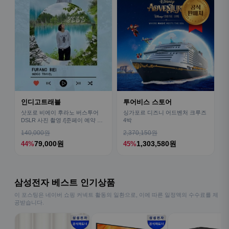
인디고트래블
투어비스 스토어
삿포로 비에이 후라노 버스투어
싱가포르 디즈니 어드벤처 크루즈
DSLR 사진 촬영 /[준페이 예약 식
4박
사]
140,000원
2,370,150원
79,000원
1,303,580원
44%
45%
삼성전자 베스트 인기상품
이 포스팅은 네이버 쇼핑 커넥트 활동의 일환으로, 이에 따른 일정액의 수수료를 제
공받습니다.