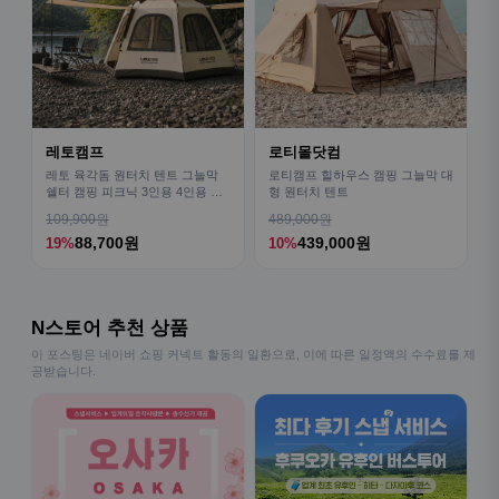
레토캠프
로티몰닷컴
레토 육각돔 원터치 텐트 그늘막
로티캠프 힐하우스 캠핑 그늘막 대
쉘터 캠핑 피크닉 3인용 4인용 패
형 원터치 텐트
밀리 LCE-OT02
109,900원
489,000원
88,700원
439,000원
19%
10%
N스토어 추천 상품
이 포스팅은 네이버 쇼핑 커넥트 활동의 일환으로, 이에 따른 일정액의 수수료를 제
공받습니다.