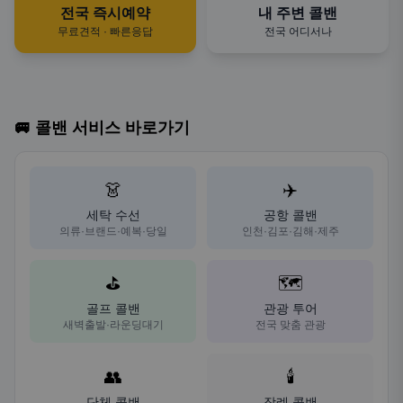
전국 즉시예약
내 주변 콜밴
무료견적 · 빠른응답
전국 어디서나
🚐 콜밴 서비스 바로가기
👗
✈️
세탁 수선
공항 콜밴
의류·브랜드·예복·당일
인천·김포·김해·제주
⛳
🗺️
골프 콜밴
관광 투어
새벽출발·라운딩대기
전국 맞춤 관광
👥
🕯️
단체 콜밴
장례 콜밴