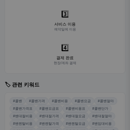
3️⃣
서비스 이용
예약일에 이용
4️⃣
결제 완료
현장/계좌 결제
🏷️ 관련 키워드
#콜밴
#콜밴가격
#콜밴비용
#콜밴요금
#콜밴얼마
#콜밴가격표
#콜밴요금표
#콜밴비용표
#콜밴단가
#밴대절비용
#밴대절가격
#밴대절요금
#밴대절얼마
#밴렌탈비용
#밴렌탈가격
#밴렌탈요금
#밴임대비용