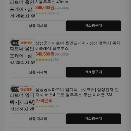
8 블루투스 40mm
398,000원
419,000원
★★★★⭐
(3,457)
N쇼핑구매
상품 자세히
삼성공식파트너 올인포케이 - 삼성 갤럭시 워치
5% 할인
정품인증
8 클래식 블루투스
540,500원
569,000원
★★★★⭐
(3,285)
N쇼핑구매
상품 자세히
삼성공식파트너 엠디텍 - [시크릿] 삼성전자 갤
100% 할인
정품인증
럭시 버즈4 프로 블루투스 무선 이어폰 SM-
R640N
가격문의
★★★★⭐
(4,508)
N쇼핑구매
상품 자세히