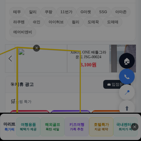
테무
알리
쿠팡
11번가
G마켓
SSG
아마존
라쿠텐
쉬인
아이허브
컬리
도매꾹
도매매
에어비앤비
✕
🏠
📞
🎯
제휴 광고
💼 입점문의
📍
🛒
쇼핑 특가
⬆️
🛒
📦
🎁
마리트
여행용품
해외골프
키즈여행
호텔특가
국내렌터카
✕
🏠
📝
💬
🚐
🛒
특가픽
혜택가 제공
폭탄 세일
가족 추천
지금 예약
최저가 픽
쿠팡
알리익스프레스
테무
🏠
✈️
⛳
📋
🛒
🎁
홈
공항
골프
견적
쿠팡
테무
홈
견적
커뮤니티
기사등록
아마존
로켓배송·특가
해외직구·초특가
초저가·무료배송