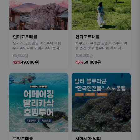
인디고트래블
인디고트래블
오사카 교토 일일 버스투어 여행
후쿠오카 유후인 일일 버스투어 여
후시미이나리 아라시야마 은각사
행 온천 벳부 유후다케 히타 다자
청수사 철학의길
이후
85,000원
108,000원
49,000원
59,000원
42%
45%
두잇트래블
사마사마 발리