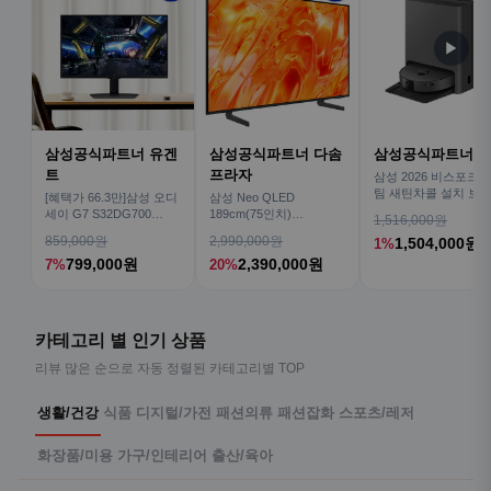
▶
삼성공식파트너 유겐
삼성공식파트너 다솜
삼성공식파트너 
트
프라자
삼성 2026 비스포크AI
팀 새틴차콜 설치 보안
[혜택가 66.3만]삼성 오디
삼성 Neo QLED
심 VR70F00AGH
세이 G7 S32DG700
189cm(75인치)
1,516,000원
80cm(32인치) 4K IPS
KQ75QNH70AFXKR AI
859,000원
2,990,000원
1,504,000원
1%
TV
799,000원
2,390,000원
7%
20%
카테고리 별 인기 상품
리뷰 많은 순으로 자동 정렬된 카테고리별 TOP
생활/건강
식품
디지털/가전
패션의류
패션잡화
스포츠/레저
화장품/미용
가구/인테리어
출산/육아