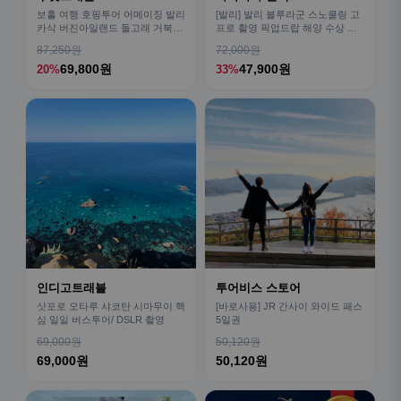
보홀 여행 호핑투어 어메이징 발리
[발리] 발리 블루라군 스노쿨링 고
카삭 버진아일랜드 돌고래 거북이
프로 촬영 픽업드랍 해양 수상 액
픽드랍 포함
티비티 체험 산호 열대어
87,250원
72,000원
69,800원
47,900원
20%
33%
인디고트래블
투어비스 스토어
삿포로 오타루 샤코탄 시마무이 핵
[바로사용] JR 간사이 와이드 패스
심 일일 버스투어/ DSLR 촬영
5일권
69,000원
50,120원
69,000원
50,120원