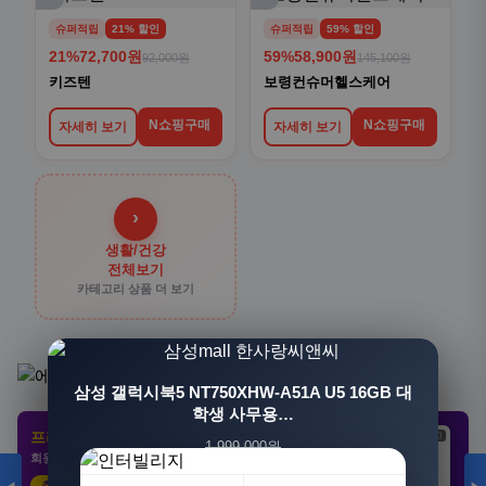
슈퍼적립
21% 할인
슈퍼적립
59% 할인
21%
72,700원
59%
58,900원
92,000원
145,100원
키즈텐
보령컨슈머헬스케어
N쇼핑구매
N쇼핑구매
자세히 보기
자세히 보기
›
생활/건강
전체보기
카테고리 상품 더 보기
[3+1] 동국제약 마이핏 V 활성엽산 임신준비 임산
삼성 갤럭시북5 NT750XHW-A51A U5 16GB 대
부영양 30정, 4개
학생 사무용…
프리미엄 제휴 사이트
광고
광고
광고
1,999,000원
100,000원
회원 전용 특가 · 놓치면 손해
1,549,000원
31,900원
23%
68%
추천 클릭