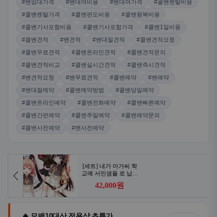
#밴임대가격
#밴대여비용
#밴대여가격
#콜밴렌탈비용
#콜밴렌탈가격
#콜밴편도비용
#콜밴왕복비용
#콜밴기사포함비용
#콜밴기사포함가격
#콜밴1일비용
#콜밴견적
#밴견적
#밴대절견적
#콜밴견적요청
#콜밴무료견적
#콜밴온라인견적
#콜밴견적문의
#콜밴견적비교
#콜밴실시간견적
#콜밴즉시견적
#밴견적요청
#밴무료견적
#콜밴예약
#밴예약
#밴대절예약
#콜밴예약방법
#콜밴당일예약
#콜밴온라인예약
#콜밴전화예약
#콜밴빠른예약
#콜밴간편예약
#콜밴주말예약
#콜밴예약문의
#콜밴사전예약
#밴사전예약
🔥 모밴10대산 전용샵 초특가