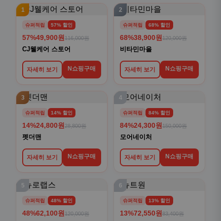
1
2
슈퍼적립
57% 할인
슈퍼적립
68% 할인
57%
49,900원
68%
38,900원
116,000원
120,000원
CJ웰케어 스토어
비타민마을
N쇼핑구매
N쇼핑구매
자세히 보기
자세히 보기
3
4
슈퍼적립
14% 할인
슈퍼적립
84% 할인
14%
24,800원
84%
24,300원
28,800원
150,000원
펫더맨
모어네이처
N쇼핑구매
N쇼핑구매
자세히 보기
자세히 보기
5
6
슈퍼적립
48% 할인
슈퍼적립
13% 할인
48%
62,100원
13%
72,550원
120,000원
83,400원