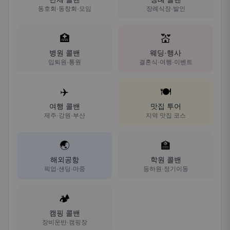
동호회·동창회·모임
장례식장·발인
🏥
💒
병원 콜밴
웨딩·행사
입퇴원·통원
결혼식·여행·이벤트
✈️
🍽️
여행 콜밴
맛집 투어
제주·강원·부산
지역 맛집 코스
🌏
🏫
해외공항
학원 콜밴
픽업·샌딩·마중
등하원·정기이동
🏕️
캠핑 콜밴
장비운반·캠핑장