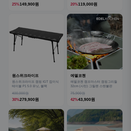
149,900원
119,000원
25%
20%
원스위크라이프
에델코첸
원스위크라이프 캠핑 IGT 접이식
에델코첸 캠프마스터 캠핑그리들
테이블 P1 5.0 유닛, 블랙
32cm (사틴) 그릴팬 스텐불판
400,000원
75,900원
279,900원
43,900원
30%
42%