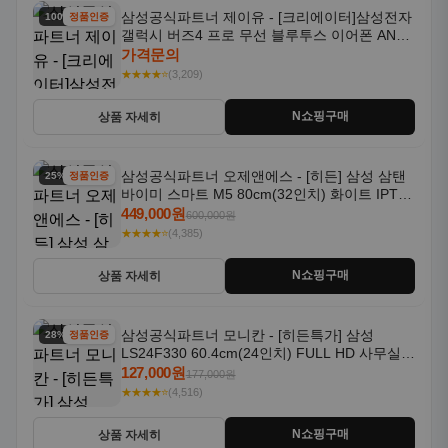
삼성공식파트너 제이유 - [크리에이터]삼성전자
100% 할인
정품인증
갤럭시 버즈4 프로 무선 블루투스 이어폰 ANC
SM-R640N
가격문의
★★★★⭐
(3,209)
N쇼핑구매
상품 자세히
삼성공식파트너 오제앤에스 - [히든] 삼성 삼탠
25% 할인
정품인증
바이미 스마트 M5 80cm(32인치) 화이트 IPTV
OTT 패키지
449,000원
600,000원
★★★★⭐
(4,385)
N쇼핑구매
상품 자세히
삼성공식파트너 모니칸 - [히든특가] 삼성
28% 할인
정품인증
LS24F330 60.4cm(24인치) FULL HD 사무실/
컴퓨터 모니터
127,000원
177,000원
★★★★⭐
(4,516)
N쇼핑구매
상품 자세히