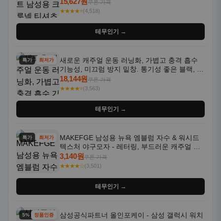
통기성 좋은 수분 흡수 반팔 운동복
15,627원
쿠폰 가격
★★★★⭐
(4,518)
테무인기 →
새로운 캐주얼 운동 러닝화, 가볍고 충격 흡수
특가
최저가
기능성, 미끄럼 방지 밑창. 통기성 좋은 블랙, 화
이트, 퍼플 그라데이션 색상
18,144원
쿠폰 가격
★★★★⭐
(3,563)
테무인기 →
MAKEFGE 남성용 뉴욕 엠블럼 자수 & 워시드
특가
최저가
텍스처 야구모자 - 레터링, 부드러운 캐주얼 모
자, NYC 스타일
3,140원
쿠폰 가격
★★★★☆
(3,501)
테무인기 →
삼성공식파트너 올인포케이 - 삼성 갤럭시 워치
5% 할인
정품인증