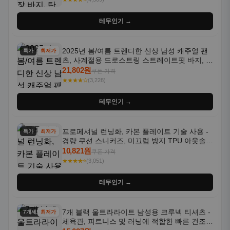
테무인기 →
2025년 봄/여름 트렌디한 신상 남성 캐주얼 팬
특가
최저가
츠, 사계절용 드로스트링 스트레이트핏 바지, 한
국 스타일, 활용도 높은 아웃도어 및 정장용, 발
21,802원
쿠폰 가격
목 바지
★★★★☆
(3,228)
테무인기 →
프로페셔널 런닝화, 카본 플레이트 기술 사용 -
특가
최저가
경량 쿠션 스니커즈, 미끄럼 방지 TPU 아웃솔,
통기성 화이트-퍼플 그라데이션, 헬스, 트레이
10,821원
쿠폰 가격
닝 - 남성용, 여성용, 모든 계절에 적합
★★★★⭐
(3,051)
테무인기 →
7개 블랙 울트라라이트 남성용 크루넥 티셔츠 -
7개세트
최저가
체육관, 피트니스 및 러닝에 적합한 빠른 건조,