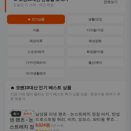
전체보기
오늘만 이 가격 · 재고 한정
🔥 인기상품
생활/건강
식품
디지털/가전
패션의류
패션잡화
스포츠/레저
화장품/미용
가구/인테리어
출산/육아
여가/생활편의
🔥 모밴10대산 인기 베스트 상품
지금 가장 많이 팔리는 인기 베스트 특가 상품 모음 - 한정수량 최저가 쿠
폰 적용가
남성용 리넨 팬츠 - 논스트레치 정장 바지, 탄성
특가
최저가
드로스트링 허리, 비치, 오피스, 파티용 루즈핏
트라우저 - 세탁기 사용 가능한 캐주얼 정장 의
9,024원
쿠폰 가격
상
★★★★⭐
(4,309)