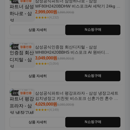
삼성공식파트너 삼성하나로 - 삼성
23% 할인
정품인증
WF80H2420BDHW 비스포크AI 세탁기 24kg 건
조기 20kg 세제자동투입
2,999,000원
3,898,000원
★★★★⭐
(4,232)
N쇼핑구매
상품 자세히
삼성공식인증점 회산디지털 - 삼성
22% 할인
정품인증
WH80H2420BBHS 비스포크 AI 원바디
24kg+20kg 세제자동투입 1등급
3,049,000원
3,898,001원
★★★★⭐
(3,054)
N쇼핑구매
상품 자세히
삼성공식파트너 평강프라자 - 삼성 냉장고세트
21% 할인
정품인증
김치냉장고 키친핏 비스포크 신혼가전 혼수 입
주가전 빌트인 화이트
4,029,000원
5,080,000원
★★★★⭐
(4,149)
N쇼핑구매
상품 자세히