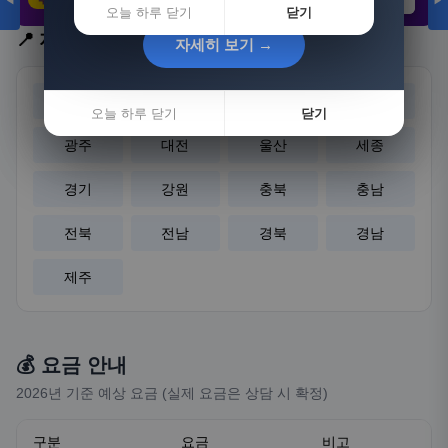
◀
▶
21,802원
3,308원
8,892원
오늘 하루 닫기
닫기
📍 지역 선택
자세히 보기 →
자세히 보기 →
서울
부산
대구
인천
오늘 하루 닫기
오늘 하루 닫기
닫기
닫기
광주
대전
울산
세종
경기
강원
충북
충남
전북
전남
경북
경남
제주
💰 요금 안내
2026년 기준 예상 요금 (실제 요금은 상담 시 확정)
구분
요금
비고