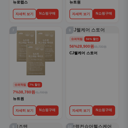
뉴로랩스
뉴트원
N쇼핑구매
N쇼핑구매
자세히 보기
자세히 보기
7
8
슈퍼적립
56% 할인
56%
28,900원
65,700원
CJ웰케어 스토어
슈퍼적립
7% 할인
7%
38,780원
41,700원
뉴트원
N쇼핑구매
N쇼핑구매
자세히 보기
자세히 보기
9
10