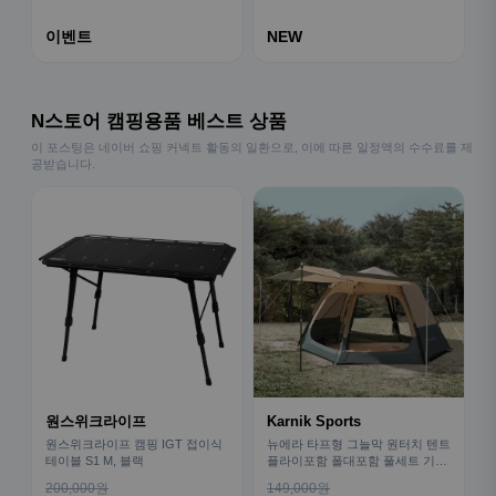
이벤트
NEW
N스토어 캠핑용품 베스트 상품
이 포스팅은 네이버 쇼핑 커넥트 활동의 일환으로, 이에 따른 일정액의 수수료를 제
공받습니다.
원스위크라이프
Karnik Sports
원스위크라이프 캠핑 IGT 접이식
뉴에라 타프형 그늘막 원터치 텐트
테이블 S1 M, 블랙
플라이포함 폴대포함 풀세트 기본
형
200,000원
149,000원