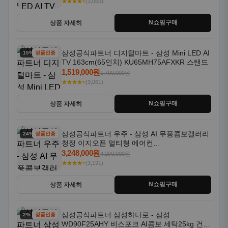
★★★★⭐
(3,065)
N쇼핑구매
상품 자세히
삼성공식파트너 디지털마트 - 삼성 Mini LED AI
15% 할인
정품인증
TV 163cm(65인치) KU65MH75AFXKR 스탠드
1,519,000원
1,790,000원
★★★★⭐
(3,061)
N쇼핑구매
상품 자세히
삼성공식파트너 우주 - 삼성 AI 무풍콤보갤러리
24% 할인
정품인증
청정 이지오픈 멀티형 에어컨
AF80F17D22WRS 기본설치포함
3,248,000원
4,290,000원
★★★★⭐
(3,191)
N쇼핑구매
상품 자세히
삼성공식파트너 삼성하나로 - 삼성
2% 할인
정품인증
WD90F25AHY 비스포크 AI콤보 세탁25kg 건조